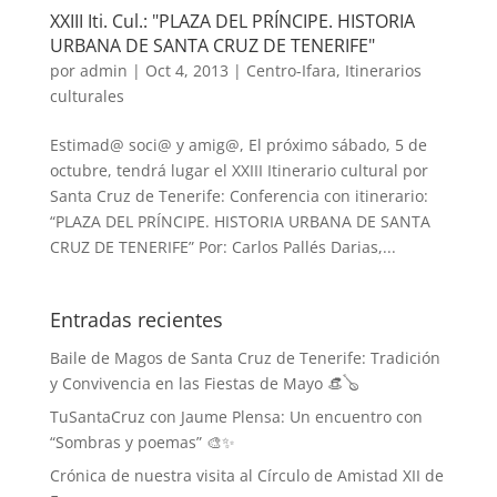
XXIII Iti. Cul.: "PLAZA DEL PRÍNCIPE. HISTORIA
URBANA DE SANTA CRUZ DE TENERIFE"
por
admin
|
Oct 4, 2013
|
Centro-Ifara
,
Itinerarios
culturales
Estimad@ soci@ y amig@, El próximo sábado, 5 de
octubre, tendrá lugar el XXIII Itinerario cultural por
Santa Cruz de Tenerife: Conferencia con itinerario:
“PLAZA DEL PRÍNCIPE. HISTORIA URBANA DE SANTA
CRUZ DE TENERIFE” Por: Carlos Pallés Darias,...
Entradas recientes
Baile de Magos de Santa Cruz de Tenerife: Tradición
y Convivencia en las Fiestas de Mayo 👒🪕
TuSantaCruz con Jaume Plensa: Un encuentro con
“Sombras y poemas” 🎨✨
Crónica de nuestra visita al Círculo de Amistad XII de