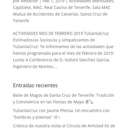
por
Redactor
|
Feb 1, 2019
|
Actividades Mensuales
,
CajaSiete
,
MAC
,
Real Casino de Tenerife
,
Sala MAC
Mutua de Accidentes de Canarias
,
Santa Cruz de
Tenerife
ACTIVIDADES MES DE FEBRERO 2019 TuSantaCruz
Estimados/as Socios/as y simpatizantes de
TuSantaCruz: Te informamos de las actividades que
hemos programado para el mes de febrero de 2019:
Lunes 4 Conferencia de D. Isidoro Sánchez García,
Ingeniero de Montes,...
Entradas recientes
Baile de Magos de Santa Cruz de Tenerife: Tradición
y Convivencia en las Fiestas de Mayo 👒🪕
TuSantaCruz con Jaume Plensa: Un encuentro con
“Sombras y poemas” 🎨✨
Crónica de nuestra visita al Círculo de Amistad XII de