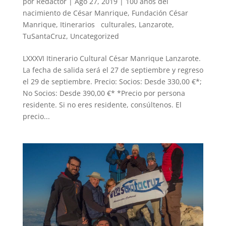
por
Redactor
|
Ago 27, 2019
|
100 años del
nacimiento de César Manrique
,
Fundación César
Manrique
,
Itinerarios culturales
,
Lanzarote
,
TuSantaCruz
,
Uncategorized
LXXXVI Itinerario Cultural César Manrique Lanzarote.
La fecha de salida será el 27 de septiembre y regreso
el 29 de septiembre. Precio: Socios: Desde 330,00 €*;
No Socios: Desde 390,00 €* *Precio por persona
residente. Si no eres residente, consúltenos. El
precio...