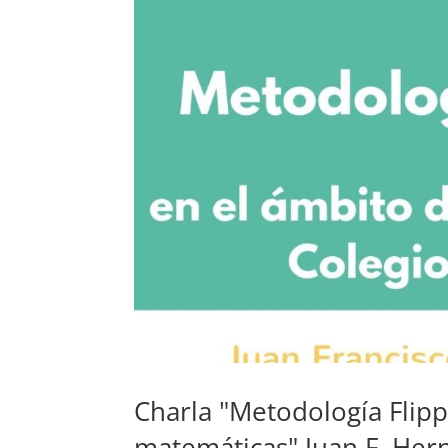
Charla "Metodología Flip
matemáticas" Juan F. Her