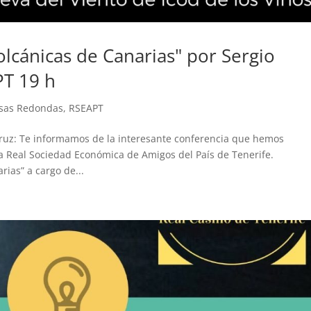
lcánicas de Canarias" por Sergio
T 19 h
esas Redondas
,
RSEAPT
ruz: Te informamos de la interesante conferencia que hemos
a Real Sociedad Económica de Amigos del País de Tenerife.
rias” a cargo de...