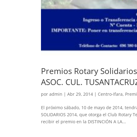
Premios Rotary Solidario
ASOC. CUL. TUSANTACRUZ
por
admin
|
Abr 29, 2014
|
Centro-Ifara
,
Premi
El próximo sábado, 10 de mayo de 2014, tendr
SOLIDARIOS 2014, que otorga el Club Rotary 
recibir el premio en la DISTINCIÓN A LA...