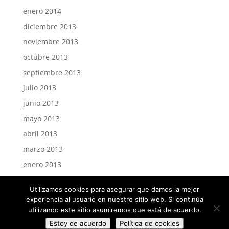
enero 2014
diciembre 2013
noviembre 2013
octubre 2013
septiembre 2013
julio 2013
junio 2013
mayo 2013
abril 2013
marzo 2013
enero 2013
Utilizamos cookies para asegurar que damos la mejor
experiencia al usuario en nuestro sitio web. Si continúa
utilizando este sitio asumiremos que está de acuerdo.
TuSantaCruz ©2021 - Diseñado por
Estoy de acuerdo
Política de cookies
ToyRoomSoftware